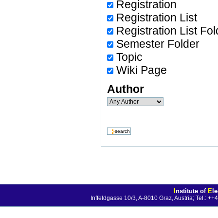
Registration
Registration List
Registration List Fol
Semester Folder
Topic
Wiki Page
Author
I
nstitute of
E
l
Inffeldgasse 10/3, A-8010 Graz, Austria; Tel.: 