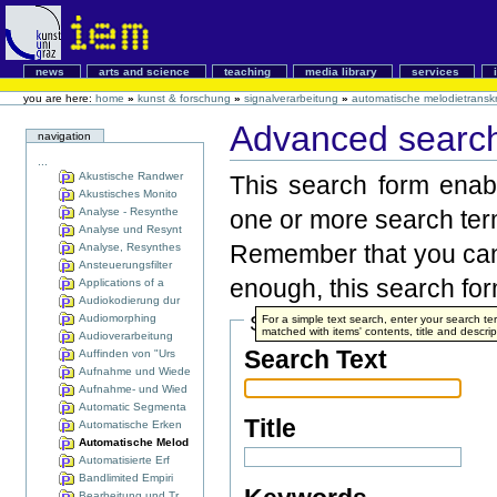
news
arts and science
teaching
media library
services
you are here:
home
»
kunst & forschung
»
signalverarbeitung
»
automatische melodietranskr
Advanced search
navigation
...
Akustische Randwer
This search form enabl
Akustisches Monito
Analyse - Resynthe
one or more search ter
Analyse und Resynt
Remember that you can 
Analyse, Resynthes
Ansteuerungsfilter
enough, this search form
Applications of a
Audiokodierung dur
Audiomorphing
Search Terms
For a simple text search, enter your search 
matched with items' contents, title and descrip
Audioverarbeitung
Search Text
Auffinden von "Urs
Aufnahme und Wiede
Aufnahme- und Wied
Automatic Segmenta
Title
Automatische Erken
Automatische Melod
Automatisierte Erf
Bandlimited Empiri
Bearbeitung und Tr