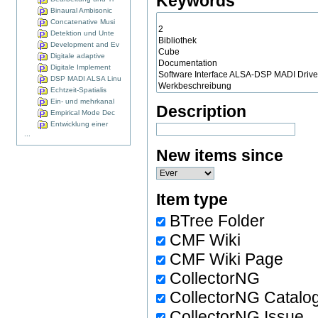
Keywords
Binaural Ambisonic
Concatenative Musi
Detektion und Unte
Development and Ev
Digitale adaptive
Digitale Implement
DSP MADI ALSA Linu
Echtzeit-Spatialis
Ein- und mehrkanal
Description
Empirical Mode Dec
Entwicklung einer
...
New items since
Item type
BTree Folder
CMF Wiki
CMF Wiki Page
CollectorNG
CollectorNG Catalo
CollectorNG Issue