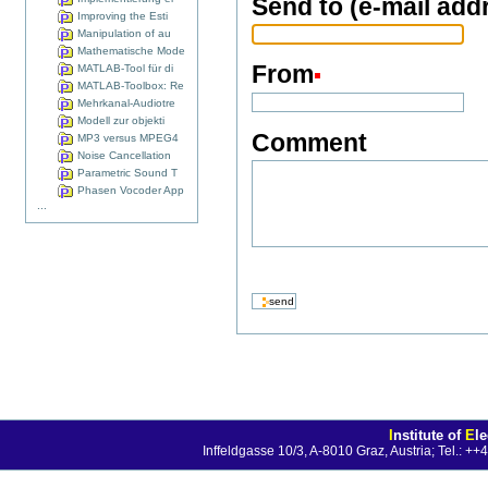
Send to (e-mail add
Improving the Esti
Manipulation of au
Mathematische Mode
From
MATLAB-Tool für di
MATLAB-Toolbox: Re
Mehrkanal-Audiotre
Modell zur objekti
Comment
MP3 versus MPEG4
Noise Cancellation
Parametric Sound T
Phasen Vocoder App
...
I
nstitute of
E
l
Inffeldgasse 10/3, A-8010 Graz, Austria; Tel.: 