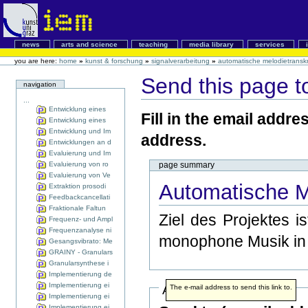
news
arts and science
teaching
media library
services
you are here:
home
»
kunst & forschung
»
signalverarbeitung
»
automatische melodietranskr
Send this page 
navigation
...
Entwicklung eines
Fill in the email addre
Entwicklung eines
Entwicklung und Im
address.
Entwicklungen an d
Evaluierung und Im
Evaluierung von ro
page summary
Evaluierung von Ve
Automatische Me
Extraktion prosodi
Feedbackcancellati
Fraktionale Faltun
Ziel des Projektes is
Frequenz- und Ampl
Frequenzanalyse ni
monophone Musik i
Gesangsvibrato: Me
GRAINY - Granulars
Granularsynthese i
Implementierung de
Implementierung ei
Address info
The e-mail address to send this link to.
Implementierung ei
Implementierung ei