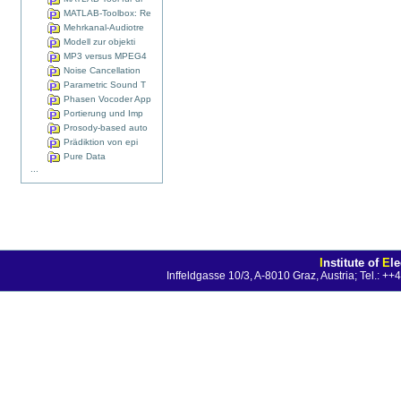
MATLAB-Toolbox: Re
Mehrkanal-Audiotre
Modell zur objekti
MP3 versus MPEG4
Noise Cancellation
Parametric Sound T
Phasen Vocoder App
Portierung und Imp
Prosody-based auto
Prädiktion von epi
Pure Data
...
I
nstitute of
E
l
Inffeldgasse 10/3, A-8010 Graz, Austria; Tel.: 