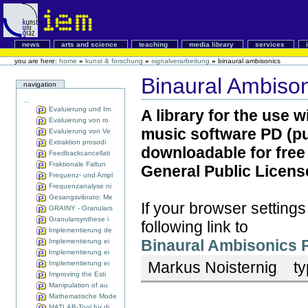
news
arts and science
teaching
media library
services
you are here:
home
»
kunst & forschung
»
signalverarbeitung
»
binaural ambisonics
Binaural Ambiso
navigation
...
Evaluierung und Im
A library for the use 
Evaluierung von ro
music software PD (pur
Evaluierung von Ve
Extraktion prosodi
downloadable for free
Feedbackcancellati
Fraktionale Faltun
General Public License
Frequenz- und Ampl
Frequenzanalyse ni
Gesangsvibrato: Me
If your browser settings
GRAINY - Granulars
Granularsynthese i
following link to
Implementierung de
Binaural Ambisonics 
Implementierung ei
Implementierung ei
Markus Noisternig
ty
Implementierung ei
Improving the Esti
Manipulation of au
Mathematische Mode
MATLAB-Tool für di