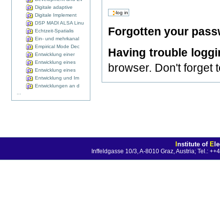
Digitale adaptive
Digitale Implement
DSP MADI ALSA Linu
Forgotten your pas
Echtzeit-Spatialis
Ein- und mehrkanal
Empirical Mode Dec
Having trouble logg
Entwicklung einer
Entwicklung eines
browser. Don't forget 
Entwicklung eines
Entwicklung und Im
Entwicklungen an d
...
I
nstitute of
E
l
Inffeldgasse 10/3, A-8010 Graz, Austria; Tel.: 