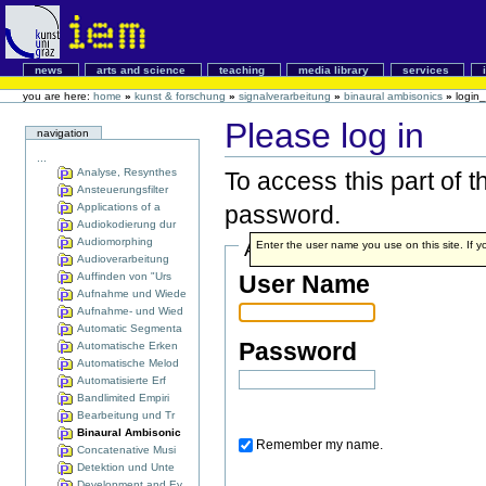
news
arts and science
teaching
media library
services
you are here:
home
»
kunst & forschung
»
signalverarbeitung
»
binaural ambisonics
»
login
Please log in
navigation
...
Analyse, Resynthes
To access this part of 
Ansteuerungsfilter
Applications of a
password.
Audiokodierung dur
Audiomorphing
Account details
Enter the user name you use on this site. If yo
Audioverarbeitung
Auffinden von "Urs
User Name
Aufnahme und Wiede
Aufnahme- und Wied
Automatic Segmenta
Password
Automatische Erken
Automatische Melod
Automatisierte Erf
Bandlimited Empiri
Bearbeitung und Tr
Binaural Ambisonic
Remember my name.
Concatenative Musi
Detektion und Unte
Development and Ev