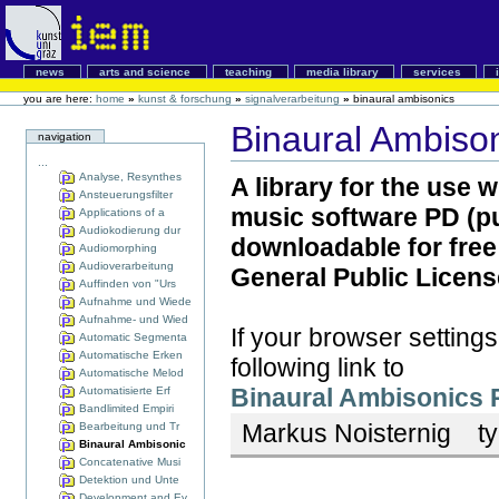
news
arts and science
teaching
media library
services
you are here:
home
»
kunst & forschung
»
signalverarbeitung
»
binaural ambisonics
Binaural Ambiso
navigation
...
Analyse, Resynthes
A library for the use
Ansteuerungsfilter
music software PD (pur
Applications of a
Audiokodierung dur
downloadable for free
Audiomorphing
Audioverarbeitung
General Public License
Auffinden von "Urs
Aufnahme und Wiede
Aufnahme- und Wied
If your browser settings
Automatic Segmenta
Automatische Erken
following link to
Automatische Melod
Binaural Ambisonics 
Automatisierte Erf
Bandlimited Empiri
Markus Noisternig
ty
Bearbeitung und Tr
Binaural Ambisonic
Concatenative Musi
Detektion und Unte
Development and Ev