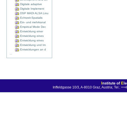
Digitale adaptive
Digitale Implement
DSP MADI ALSA Linu
Echtzeit-Spatialis
Ein- und mehrkanal
Empirical Mode Dec
Entwicklung einer
Entwicklung eines
Entwicklung eines
Entwicklung und Im
Entwicklungen an d
...
I
nstitute of
E
l
Inffeldgasse 10/3, A-8010 Graz, Austria; Tel.: 