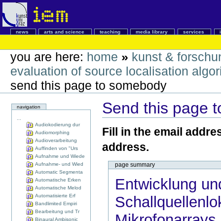
news
arts and science
teaching
media library
services
you are here:
home
»
kunst & forschu
evaluation of source localisation algo
send this page to somebody
Send this page 
navigation
...
Audiokodierung dur
Fill in the email addre
Audiomorphing
Audioverarbeitung
address.
Auffinden von "Urs
Aufnahme und Wiede
Aufnahme- und Wied
page summary
Automatic Segmenta
Entwicklung un
Automatische Erken
Automatische Melod
Automatisierte Erf
Schallquellenlo
Bandlimited Empiri
Bearbeitung und Tr
Mikrofonarrays
Binaural Ambisonic