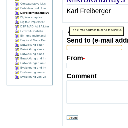
Concatenative Musi
Detektion und Unte
Karl Freiberger
Development and Ev
Digitale adaptive
Digitale Implement
DSP MADI ALSA Linu
Address info
The e-mail address to send this link to.
Echtzeit-Spatialis
Ein- und mehrkanal
Send to (e-mail add
Empirical Mode Dec
Entwicklung einer
Entwicklung eines
Entwicklung eines
From
Entwicklung und Im
Entwicklungen an d
Evaluierung und Im
Evaluierung von ro
Comment
Evaluierung von Ve
...