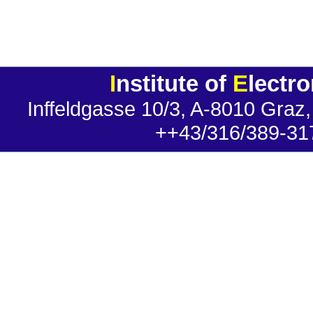
I
nstitute of
E
lectr
Inffeldgasse 10/3, A-8010 Graz,
++43/316/389-31