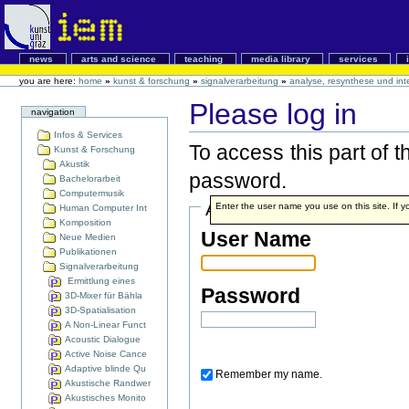
news
arts and science
teaching
media library
services
you are here:
home
»
kunst & forschung
»
signalverarbeitung
»
analyse, resynthese und int
Please log in
navigation
Infos & Services
To access this part of 
Kunst & Forschung
Akustik
password.
Bachelorarbeit
Computermusik
Account details
Enter the user name you use on this site. If yo
Human Computer Int
Komposition
User Name
Neue Medien
Publikationen
Signalverarbeitung
Ermittlung eines
Password
3D-Mixer für Bähla
3D-Spatialisation
A Non-Linear Funct
Acoustic Dialogue
Active Noise Cance
Adaptive blinde Qu
Remember my name.
Akustische Randwer
Akustisches Monito