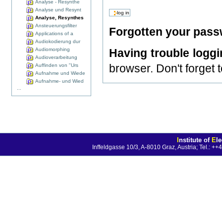
Analyse - Resynthe
Analyse und Resynt
Analyse, Resynthes
Ansteuerungsfilter
Forgotten your pas
Applications of a
Audiokodierung dur
Audiomorphing
Having trouble logg
Audioverarbeitung
browser. Don't forget 
Auffinden von "Urs
Aufnahme und Wiede
Aufnahme- und Wied
...
I
nstitute of
E
l
Inffeldgasse 10/3, A-8010 Graz, Austria; Tel.: 