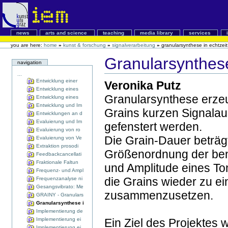
news
arts and science
teaching
media library
services
you are here:
home
»
kunst & forschung
»
signalverarbeitung
»
granularsynthese in echtzeit
Granularsynthese
navigation
...
Entwicklung einer
Veronika Putz
Entwicklung eines
Granularsynthese erze
Entwicklung eines
Entwicklung und Im
Grains kurzen Signalau
Entwicklungen an d
Evaluierung und Im
gefenstert werden.
Evaluierung von ro
Die Grain-Dauer beträg
Evaluierung von Ve
Extraktion prosodi
Größenordnung der ben
Feedbackcancellati
Fraktionale Faltun
und Amplitude eines To
Frequenz- und Ampl
die Grains wieder zu ei
Frequenzanalyse ni
Gesangsvibrato: Me
zusammenzusetzen.
GRAINY - Granulars
Granularsynthese i
Implementierung de
Implementierung ei
Ein Ziel des Projektes 
Implementierung ei