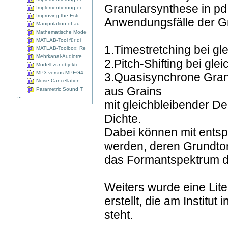
Granularsynthese in pd
Implementierung ei
Improving the Esti
Anwendungsfälle der Gr
Manipulation of au
Mathematische Mode
MATLAB-Tool für di
1.Timestretching bei g
MATLAB-Toolbox: Re
Mehrkanal-Audiotre
2.Pitch-Shifting bei gle
Modell zur objekti
MP3 versus MPEG4
3.Quasisynchrone Gran
Noise Cancellation
aus Grains
Parametric Sound T
...
mit gleichbleibender De
Dichte.
Dabei können mit ents
werden, deren Grundton
das Formantspektrum du
Weiters wurde eine Li
erstellt, die am Institu
steht.