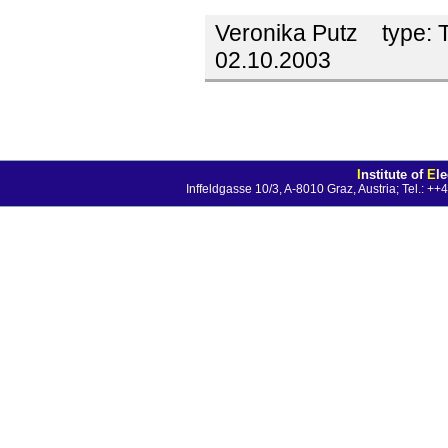
Veronika Putz
type:
T
02.10.2003
I
nstitute of
E
l
Inffeldgasse 10/3, A-8010 Graz, Austria; Tel.: 