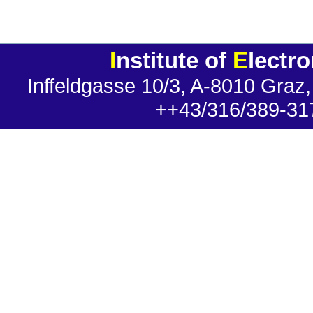
I
nstitute of
E
lectr
Inffeldgasse 10/3, A-8010 Graz,
++43/316/389-31