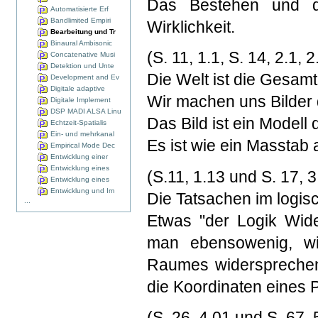
Das Bestehen und da
Automatisierte Erf
Bandlimited Empiri
Wirklichkeit.
Bearbeitung und Tr
Binaural Ambisonic
(S. 11, 1.1, S. 14, 2.1,
Concatenative Musi
Detektion und Unte
Die Welt ist die Gesamt
Development and Ev
Digitale adaptive
Wir machen uns Bilder 
Digitale Implement
DSP MADI ALSA Linu
Das Bild ist ein Modell 
Echtzeit-Spatialis
Ein- und mehrkanal
Es ist wie ein Masstab a
Empirical Mode Dec
Entwicklung einer
Entwicklung eines
(S.11, 1.13 und S. 17, 
Entwicklung eines
Entwicklung und Im
Die Tatsachen im logis
...
Etwas "der Logik Wide
man ebensowenig, w
Raumes widersprechend
die Koordinaten eines P
(S. 26, 4.01 und S. 67, 