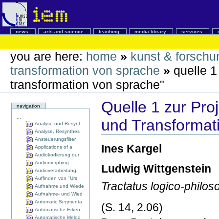
news
arts and science
teaching
media library
services
you are here:
home
»
kunst & forschu
transformation von sprache
»
quelle 1
transformation von sprache"
Quelle 1 zur Pro
navigation
...
und Transformat
Analyse und Resynt
Analyse, Resynthes
Ansteuerungsfilter
Ines Kargel
Applications of a
Audiokodierung dur
Audiomorphing
Ludwig Wittgenstein
Audioverarbeitung
Auffinden von "Urs
Tractatus logico-phil
Aufnahme und Wiede
Aufnahme- und Wied
Automatic Segmenta
(S. 14, 2.06)
Automatische Erken
Automatische Melod