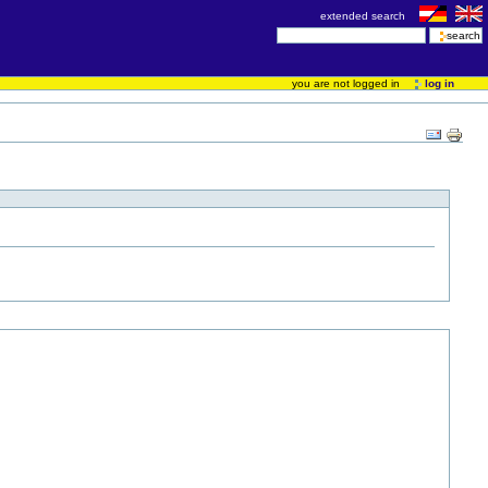
extended search
you are not logged in
log in