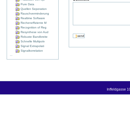
Pure Data
Quellen Seperation
Rauschverminderung
Realtime Software
Recheneffiziente M
Recognition of Reg
Resynthese von Aud
Robuste Bandbreite
Schnelle Multipolv
Signal Extrapolati
Signalkorrelation
...
Inffeldgasse 1