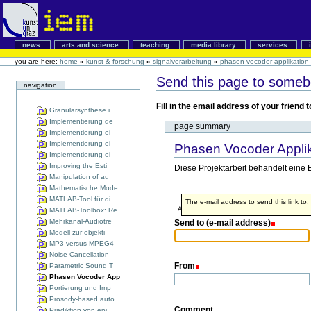
news
arts and science
teaching
media library
services
you are here:
home
»
kunst & forschung
»
signalverarbeitung
»
phasen vocoder applikation 
Send this page to some
navigation
...
Fill in the email address of your friend
Granularsynthese i
Implementierung de
page summary
Implementierung ei
Implementierung ei
Phasen Vocoder Applik
Implementierung ei
Improving the Esti
Diese Projektarbeit behandelt eine
Manipulation of au
Mathematische Mode
MATLAB-Tool für di
The e-mail address to send this link to.
Address info
MATLAB-Toolbox: Re
Mehrkanal-Audiotre
Send to (e-mail address)
Modell zur objekti
MP3 versus MPEG4
Noise Cancellation
From
Parametric Sound T
Phasen Vocoder App
Portierung und Imp
Prosody-based auto
Comment
Prädiktion von epi