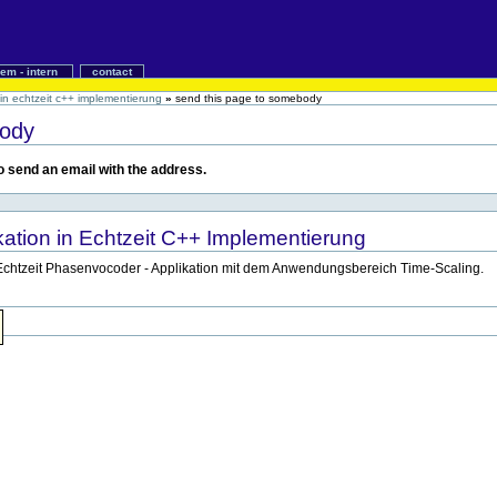
iem - intern
contact
in echtzeit c++ implementierung
»
send this page to somebody
body
 to send an email with the address.
ation in Echtzeit C++ Implementierung
 Echtzeit Phasenvocoder - Applikation mit dem Anwendungsbereich Time-Scaling.