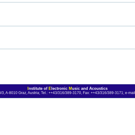
I
nstitute of
E
lectronic
M
usic and Acoustics
0/3, A-8010 Graz, Austria; Tel.: ++43/316/389-3170, Fax: ++43/316/389-3171;
e-mail