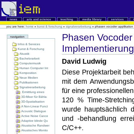
news
arts and science
teaching
media library
services
you are here:
home
»
kunst & forschung
»
signalverarbeitung
»
phasen vocoder applikation 
Phasen Vocoder A
navigation
Infos & Services
Implementierung
Kunst & Forschung
Akustik
Bachelorarbeit
David Ludwig
Computermusik
Human Computer Int
Diese Projektarbeit be
Komposition
Neue Medien
mit dem Anwendungsber
Publikationen
Signalverarbeitung
für eine professionell
Ermittlung eines
3D-Mixer für Bähla
120 % Time-Stretchin
3D-Spatialisation
A Non-Linear Funct
wurde hauptsächlich 
Acoustic Dialogue
Active Noise Cance
und -behandlung errei
Adaptive blinde Qu
Akustische Randwer
C/C++.
Akustisches Monito