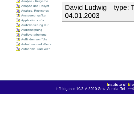
Analyse - Resynthe
David Ludwig
type:
T
Analyse und Resynt
Analyse, Resynthes
04.01.2003
Ansteuerungsfilter
Applications of a
Audiokodierung dur
Audiomorphing
Audioverarbeitung
Auffinden von "Urs
Aufnahme und Wiede
Aufnahme- und Wied
...
I
nstitute of
E
l
Inffeldgasse 10/3, A-8010 Graz, Austria; Tel.: 