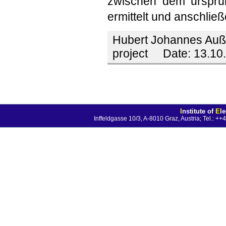
zwischen dem ursprün
ermittelt und anschließ
Hubert Johannes Auß
project
Date:
13.10
I
nstitute of
E
l
Inffeldgasse 10/3, A-8010 Graz, Austria; Tel.: 