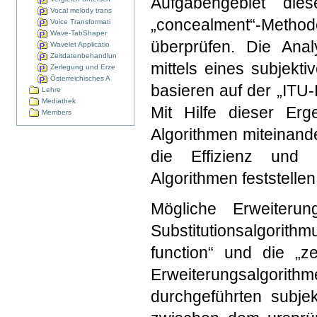
Aufgabengebiet die
Vocal melody trans
„concealment“-Metho
Voice Transformati
Wave-TabShaper
überprüfen. Die Anal
Wavelet Applicatio
Zeitdatenbehandlun
mittels eines subjekti
Zerlegung und Erze
Österreichisches A
basieren auf der „ITU-
Lehre
Mediathek
Mit Hilfe dieser Erg
Members
Algorithmen miteinand
die Effizienz und 
Algorithmen feststellen
Mögliche Erweiteru
Substitutionsalgorithm
function“ und die „z
Erweiterungsalgorit
durchgeführten subjek