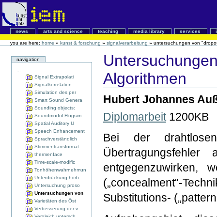
news
arts and science
teaching
media library
services
you are here:
home
»
kunst & forschung
»
signalverarbeitung
»
untersuchungen von "dropou
Untersuchungen
navigation
...
Algorithmen
Signal Extrapolati
Signalkorrelation
Simulation des per
Hubert Johannes Auß
Smart Sound Genera
Sounding objects:
Diplomarbeit
1200KB
Soundmodul Flugsim
Spatial Auditory U
Speech Enhancement
Bei der drahtlose
Sprachverständlich
Stimmentransformat
Übertragungsfehler 
thermenface
Time-scale-modific
entgegenzuwirken, w
Tonhöhenwahrnehmun
Unterdrückung hörb
(„concealment“-Tech
Untersuchung proso
Untersuchungen von
Substitutions- („patte
Varietäten des Öst
Verbesserung der v
Vergleich untersch