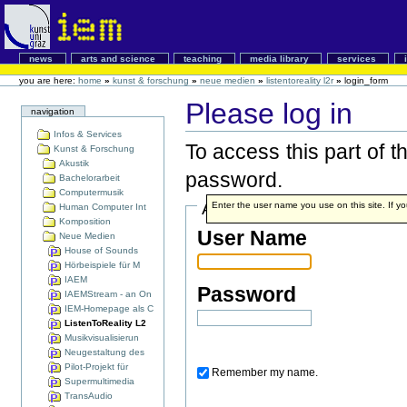
news
arts and science
teaching
media library
services
you are here:
home
»
kunst & forschung
»
neue medien
»
listentoreality l2r
»
login_form
Please log in
navigation
Infos & Services
To access this part of 
Kunst & Forschung
Akustik
password.
Bachelorarbeit
Computermusik
Account details
Enter the user name you use on this site. If yo
Human Computer Int
Komposition
User Name
Neue Medien
House of Sounds
Hörbeispiele für M
IAEM
Password
IAEMStream - an On
IEM-Homepage als C
ListenToReality L2
Musikvisualisierun
Neugestaltung des
Pilot-Projekt für
Remember my name.
Supermultimedia
TransAudio