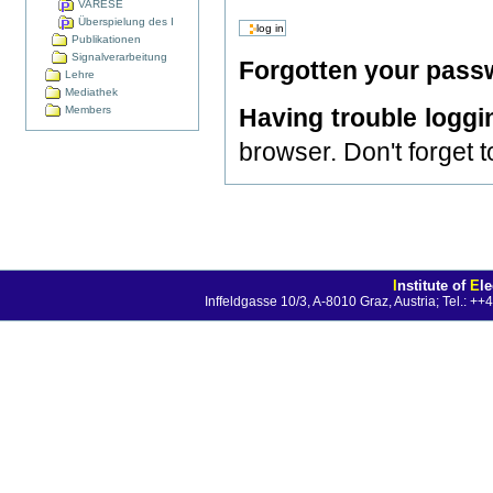
VARESE
Überspielung des I
Publikationen
Signalverarbeitung
Forgotten your pas
Lehre
Mediathek
Members
Having trouble loggi
browser. Don't forget 
I
nstitute of
E
l
Inffeldgasse 10/3, A-8010 Graz, Austria; Tel.: 