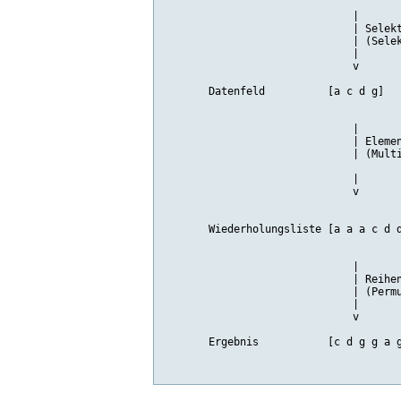
                              |  

                              | Selekt
                              | (Selek
                              | 

                              v

       Datenfeld          [a c d g]   
                              |  

                              | Elemen
                              | (Multi
                              | 

                              v

       Wiederholungsliste [a a a c d d
                              |

                              | Reihen
                              | (Permu
                              |

                              v

       Ergebnis           [c d g g a g