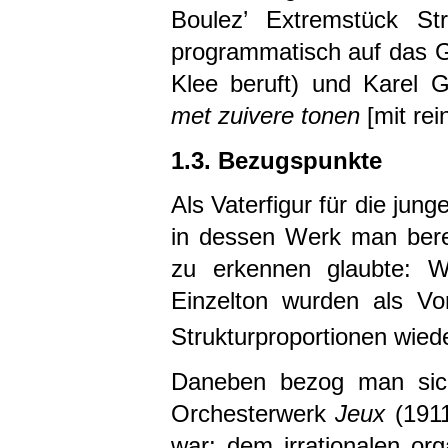
Boulez’ Extremstück St
programmatisch auf das 
Klee beruft) und Karel 
met zuivere tonen
[mit rei
1.3. Bezugspunkte
Als Vaterfigur für die ju
in dessen Werk man bere
zu erkennen glaubte: We
Einzelton wurden als Vo
Strukturproportionen wied
Daneben bezog man si
Orchesterwerk
Jeux
(1911
war: dem irrationalen or