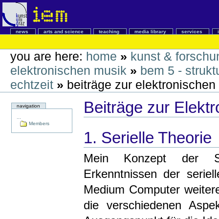
news
arts and science
teaching
media library
services
you are here:
home
»
kunst & forschu
elektronischen musik
»
bem 5 - strukt
echtzeit
»
beiträge zur elektronischen
Beiträge zur Elekt
navigation
...
Members
1. Serielle Theorie
Mein Konzept der Str
Erkenntnissen der seriel
Medium Computer weiteren
die verschiedenen Aspek