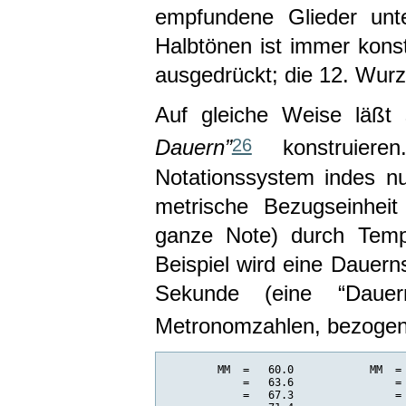
empfundene Glieder unte
Halbtönen ist immer konst
ausgedrückt; die 12. Wurz
Auf gleiche Weise läßt
26
Dauern”
konstruiere
Notationssystem indes n
metrische Bezugseinheit
ganze Note) durch Tempo
Beispiel wird eine Dauern
Sekunde (eine “Dauern
Metronomzahlen, bezogen 
        MM  =   60.0            MM  = 
            =   63.6                = 
            =   67.3                = 