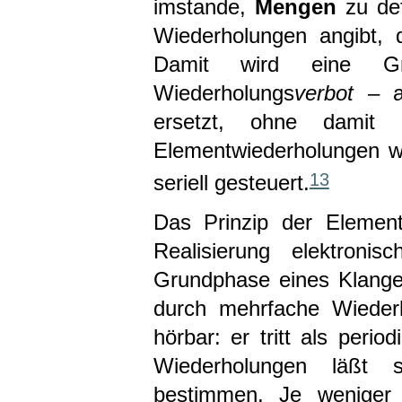
imstande,
Mengen
zu def
Wiederholungen angibt, d
Damit wird eine Gr
Wiederholungs
verbot
– an
ersetzt, ohne damit 
Elementwiederholungen we
13
seriell gesteuert.
Das Prinzip der Element
Realisierung elektroni
Grundphase eines Klange
durch mehrfache Wieder
hörbar: er tritt als peri
Wiederholungen läßt si
bestimmen. Je weniger 