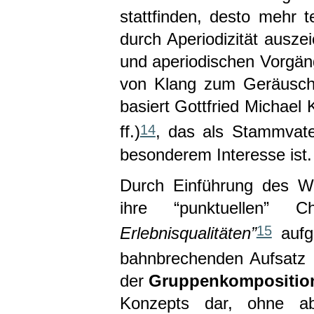
stattfinden, desto mehr 
durch Aperiodizität ausze
und aperiodischen Vorgäng
von Klang zum Geräusch
basiert Gottfried Michae
14
ff.)
, das als Stammvate
besonderem Interesse ist.
Durch Einführung des Wie
ihre “punktuellen” 
15
Erlebnisqualitäten”
aufg
bahnbrechenden Aufsatz
der
Gruppenkompositio
Konzepts dar, ohne abe