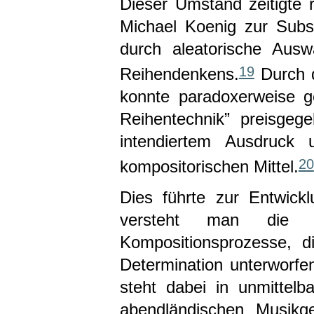
Dieser Umstand zeitigte 
Michael Koenig zur Subs
durch aleatorische Ausw
19
Reihendenkens.
Durch d
konnte paradoxerweise g
Reihentechnik” preisgeg
intendiertem Ausdruck 
20
kompositorischen Mittel.
Dies führte zur Entwick
versteht man die A
Kompositionsprozesse, d
Determination unterworfe
steht dabei in unmitte
abendländischen Musikg