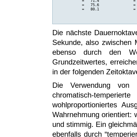
            =   71.4                = 
            =   75.6                = 
            =   80.1                = 
Die nächste Dauernoktave 
Sekunde, also zwischen 
ebenso durch den Wec
Grundzeitwertes, erreiche
in der folgenden Zeitoktave
Die Verwendung von lo
chromatisch-temperiert
wohlproportioniertes Aus
Wahrnehmung orientiert: 
und stimmig. Ein gleichmä
ebenfalls durch “temperi