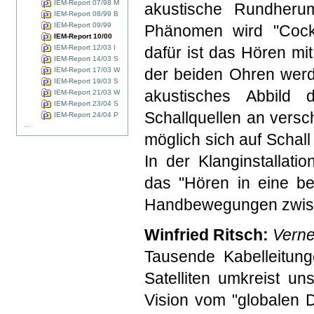
IEM-Report 07/98 M
akustische Rundheru
IEM-Report 08/99 B
IEM-Report 09/99
Phänomen wird "Cockt
IEM-Report 10/00
IEM-Report 12/03 I
dafür ist das Hören mi
IEM-Report 14/03 S
der beiden Ohren werd
IEM-Report 17/03 W
IEM-Report 19/03 S
akustisches Abbild
IEM-Report 21/03 W
IEM-Report 23/04 S
Schallquellen an versc
IEM-Report 24/04 P
...
möglich sich auf Schal
In der Klanginstallati
das "Hören in eine be
Handbewegungen zwisc
Winfried Ritsch:
Verne
Tausende Kabelleitung
Satelliten umkreist un
Vision vom "globalen D