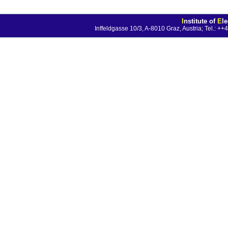
I
nstitute of
E
l
Inffeldgasse 10/3, A-8010 Graz, Austria; Tel.: 