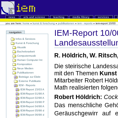
news
arts and science
teaching
media library
services
you are here:
home
»
kunst & forschung
»
publikationen
»
iem - reports
»
iem-report 10/00
IEM-Report 10/00
navigation
Infos & Services
Landesausstellu
Kunst & Forschung
Akustik
Bachelorarbeit
R. Höldrich, W. Ritsch
Computermusik
Human Computer Int
Komposition
Die steirische Landess
Neue Medien
mit den Themen
Kunst
Publikationen
Beiträge zur Elekt
Mitarbeiter Robert Höld
Externe Publikatio
IEM - Reports
Math realisierten folgen
IEM Report 15/03 A
IEM-Report 01/98 A
Robert Höldrich:
Cockt
IEM-Report 02/98 A
IEM-Report 03/98 P
Das menschliche Gehör
IEM-Report 04/98 A
IEM-Report 05/98 d
Geräuschgewirr auf 
IEM-Report 06/98 d