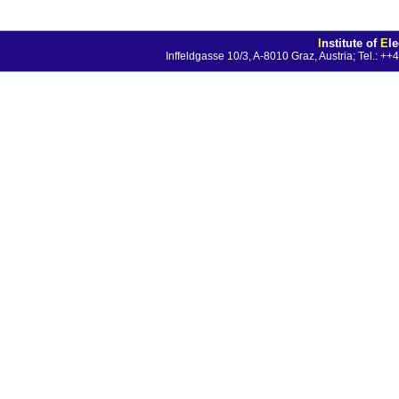
I
nstitute of
E
l
Inffeldgasse 10/3, A-8010 Graz, Austria; Tel.: 