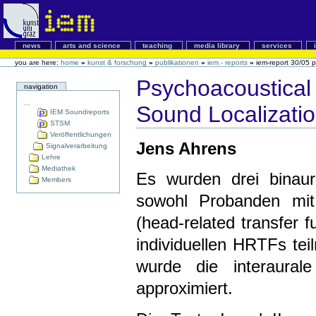
news
arts and science
teaching
media library
services
you are here:
home
»
kunst & forschung
»
publikationen
»
iem - reports
»
iem-report 30/05 p
Psychoacoustical 
navigation
...
Sound Localizati
IEM Soundreports
STSM
Veröffentlichungen
Jens Ahrens
Signalverarbeitung
Lehre
Mediathek
Es wurden drei binaura
Members
sowohl Probanden mit 
(head-related transfer 
individuellen HRTFs tei
wurde die interaurale
approximiert.