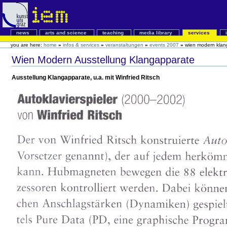
news
arts and science
teaching
media library
services
you are here:
home
»
infos & services
»
veranstaltungen
»
events 2007
»
wien modern klan
Wien Modern Ausstellung Klangapparate
Ausstellung Klangapparate, u.a. mit Winfried Ritsch