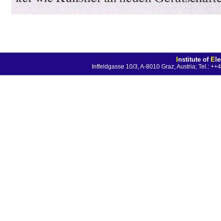
I
nstitute of
E
l
Inffeldgasse 10/3, A-8010 Graz, Austria; Tel.: 