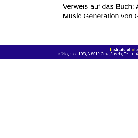
Verweis auf das Buch: 
Music Generation von 
I
nstitute of
E
l
Inffeldgasse 10/3, A-8010 Graz, Austria; Tel.: 