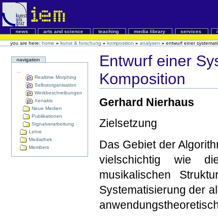
news
arts and science
teaching
media library
services
you are here:
home
»
kunst & forschung
»
komposition
»
analysen
»
entwurf einer systemat
Entwurf einer Sy
navigation
...
Komposition
Realtime Morphing
Selbstorganisation
Werkbeschreibungen
Gerhard Nierhaus
Xenakis
Neue Medien
Publikationen
Zielsetzung
Signalverarbeitung
Lehre
Mediathek
Das Gebiet der Algorit
Members
vielschichtig wie 
musikalischen Strukt
Systematisierung der al
anwendungstheoretische