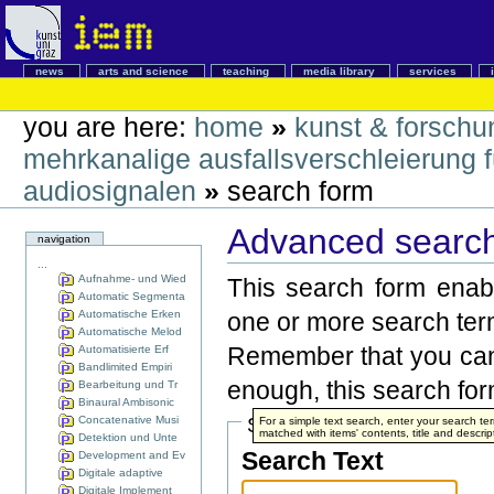
news
arts and science
teaching
media library
services
you are here:
home
»
kunst & forschu
mehrkanalige ausfallsverschleierung f
audiosignalen
»
search form
Advanced search
navigation
...
Aufnahme- und Wied
This search form enabl
Automatic Segmenta
Automatische Erken
one or more search ter
Automatische Melod
Remember that you can 
Automatisierte Erf
Bandlimited Empiri
enough, this search form
Bearbeitung und Tr
Binaural Ambisonic
Concatenative Musi
Search Terms
For a simple text search, enter your search t
matched with items' contents, title and descrip
Detektion und Unte
Search Text
Development and Ev
Digitale adaptive
Digitale Implement