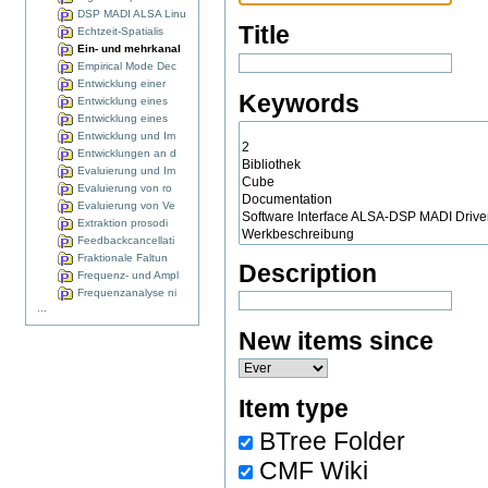
DSP MADI ALSA Linu
Title
Echtzeit-Spatialis
Ein- und mehrkanal
Empirical Mode Dec
Entwicklung einer
Keywords
Entwicklung eines
Entwicklung eines
Entwicklung und Im
Entwicklungen an d
Evaluierung und Im
Evaluierung von ro
Evaluierung von Ve
Extraktion prosodi
Feedbackcancellati
Fraktionale Faltun
Description
Frequenz- und Ampl
Frequenzanalyse ni
...
New items since
Item type
BTree Folder
CMF Wiki