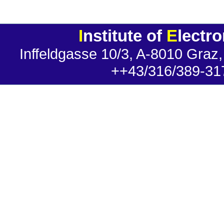
I
nstitute of
E
lectr
Inffeldgasse 10/3, A-8010 Graz,
++43/316/389-31