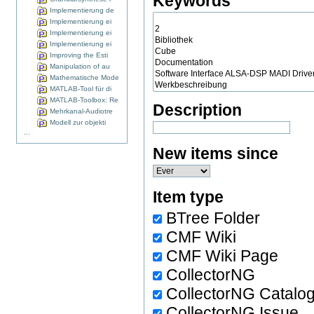
Keywords
Implementierung de
Implementierung ei
Implementierung ei
Implementierung ei
Improving the Esti
Manipulation of au
Mathematische Mode
MATLAB-Tool für di
MATLAB-Toolbox: Re
Description
Mehrkanal-Audiotre
Modell zur objekti
...
New items since
Item type
BTree Folder
CMF Wiki
CMF Wiki Page
CollectorNG
CollectorNG Catalo
CollectorNG Issue