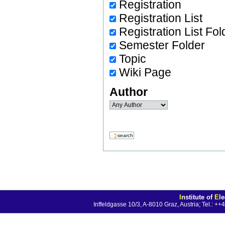
Registration
Registration List
Registration List Fol
Semester Folder
Topic
Wiki Page
Author
I
nstitute of
E
l
Inffeldgasse 10/3, A-8010 Graz, Austria; Tel.: 