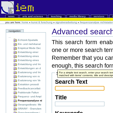
news
arts and science
teaching
media library
services
you are here:
home
»
kunst & forschung
»
signalverarbeitung
»
frequenzanalyse nichtstation
Advanced search
navigation
...
Echtzeit-Spatialis
This search form enabl
Ein- und mehrkanal
Empirical Mode Dec
one or more search ter
Entwicklung einer
Remember that you can 
Entwicklung eines
Entwicklung eines
enough, this search form
Entwicklung und Im
Entwicklungen an d
Evaluierung und Im
Search Terms
For a simple text search, enter your search t
matched with items' contents, title and descrip
Evaluierung von ro
Search Text
Evaluierung von Ve
Extraktion prosodi
Feedbackcancellati
Fraktionale Faltun
Title
Frequenz- und Ampl
Frequenzanalyse ni
Gesangsvibrato: Me
GRAINY - Granulars
Granularsynthese i