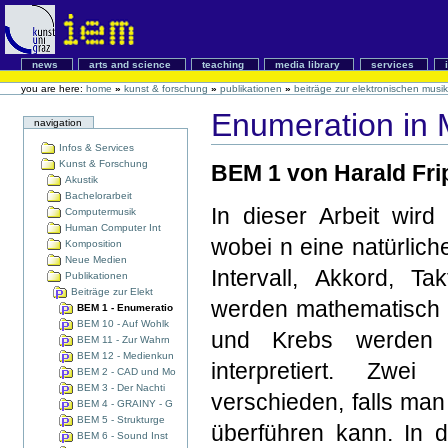
news
arts and science
teaching
media library
services
you are here:
home
»
kunst & forschung
»
publikationen
»
beiträge zur elektronischen musik
Enumeration in 
navigation
Infos & Services
Kunst & Forschung
BEM 1 von Harald Fri
Akustik
Bachelorarbeit
In dieser Arbeit wird
Computermusik
Human Computer Int
wobei n eine natürliche
Komposition
Neue Medien
Intervall, Akkord, Ta
Publikationen
Beiträge zur Elekt
werden mathematisch 
BEM 1 - Enumeratio
BEM 10 - Auf Wohlk
und Krebs werden 
BEM 11 - Zur Wahrn
BEM 12 - Medienkun
interpretiert. Zwei
BEM 2 - CAD und Mo
BEM 3 - Der Nachti
verschieden, falls man
BEM 4 - GRAINY - G
BEM 5 - Strukturge
überführen kann. In 
BEM 6 - Sound Inst