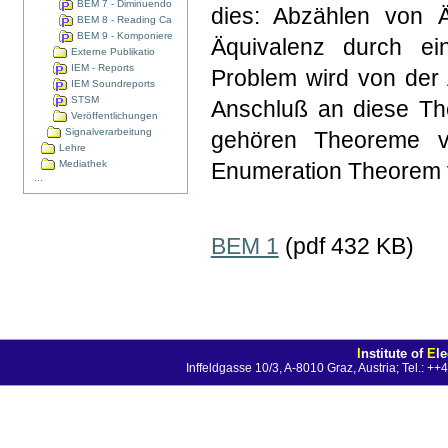
BEM 7 - Diminuendo
dies: Abzählen von Ä
BEM 8 - Reading Ca
BEM 9 - Komponiere
Äquivalenz durch ein
Externe Publikatio
IEM - Reports
Problem wird von der 
IEM Soundreports
STSM
Anschluß an diese The
Veröffentlichungen
Signalverarbeitung
gehören Theoreme 
Lehre
Mediathek
Enumeration Theorem v
...
BEM 1
(pdf 432 KB)
I
nstitute of
E
l
Inffeldgasse 10/3, A-8010 Graz, Austria; Tel.: 