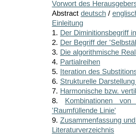
Vorwort des Herausgeber
Abstract
deutsch
/
englisc
Einleitung
1.
Der Diminitionsbegriff 
2.
Der Begriff der 'Selbst
3.
Die algorithmische Real
4.
Partialreihen
5.
Iteration des Substitio
6.
Strukturelle Darstellun
7.
Harmonische bzw. verti
8.
Kombinationen von h
'Raumfüllende Linie'
9.
Zusammenfassung und 
Literaturverzeichnis