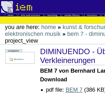
news
arts and science
teaching
media library
services
you are here:
home
»
kunst & forschu
elektronischen musik
»
bem 7 - dimin
project_view
DIMINUENDO - Übe
navigation
...
Verkleinerungen
Members
BEM 7 von Bernhard La
Download
pdf file:
BEM 7
(386 KB