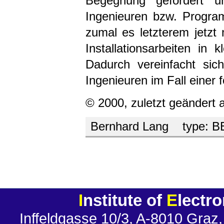
Begegnung gefördert un
Ingenieuren bzw. Program
zumal es letzterem jetzt
Installationsarbeiten in
Dadurch vereinfacht sic
Ingenieuren im Fall einer
© 2000, zuletzt geändert 
Bernhard Lang
type:
B
I
nstitute of
E
lectr
Inffeldgasse 10/3, A-8010 Graz,