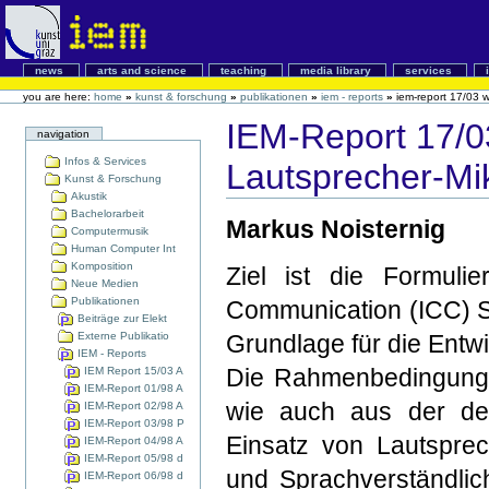
news
arts and science
teaching
media library
services
you are here:
home
»
kunst & forschung
»
publikationen
»
iem - reports
»
iem-report 17/03 
IEM-Report 17/0
navigation
Infos & Services
Lautsprecher-Mi
Kunst & Forschung
Akustik
Bachelorarbeit
Markus Noisternig
Computermusik
Human Computer Int
Komposition
Ziel ist die Formuli
Neue Medien
Publikationen
Communication (ICC) S
Beiträge zur Elekt
Externe Publikatio
Grundlage für die Entwic
IEM - Reports
Die Rahmenbedingunge
IEM Report 15/03 A
IEM-Report 01/98 A
wie auch aus der des
IEM-Report 02/98 A
IEM-Report 03/98 P
Einsatz von Lautsprec
IEM-Report 04/98 A
IEM-Report 05/98 d
und Sprachverständlic
IEM-Report 06/98 d