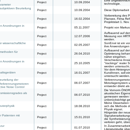
h
Eine ungewöhnlich
Project
10.09.2004
technologie.
arameter
subjektiven Beurteilung
Project
10.09.2004
Diese Diplomarbeit
Vorbereitung des P
Project
16.02.2004
Plansee, Firma Ref
Projektstart 1. Nov
on Anordnungen in
Project
05.11.2007
Projekt von Markus
Aufbauend auf dem 
Project
12.07.2006
Messung von HRTF-K
werden.
r wissenschaftliche
SonEnvir ist ein vo
Project
02.05.2007
ihre Anwendungen i
Aufbauend auf den
methoden für
Project
26.04.2010
Optimierung behand
näher eingehen.
Verschiedene Ansätz
on Anordnungen in
Project
25.10.2005
"trackings" realer
werden untersucht.
Vor dem Hintergru
altsgeräten
Project
16.01.2007
KundInnen, soll ei
untersucht werden.
urteilung der
Verbrennungsmotore
Project
06.07.2007
Motorlagersystem u
Verbrennungsmotoren
entweder direkt al
tive Noise Control
Die Vornorm ÖNORM
nsmissionsgrades als
akustischen Eigens
Project
06.07.2010
gemessen werden k
unberücksichtigt g
Meine Dissertation
puterphysik
Project
18.08.2010
sich die Methode d
Physik eignet.
Hörgeräte der neue
r Patienten mit
Signalverarbeitungs
Project
15.01.2010
die Synthetisierun
verloren geht, über
 zur
In Zusammenarbeit 
Project
01.07.2010
Literaturstudie übe