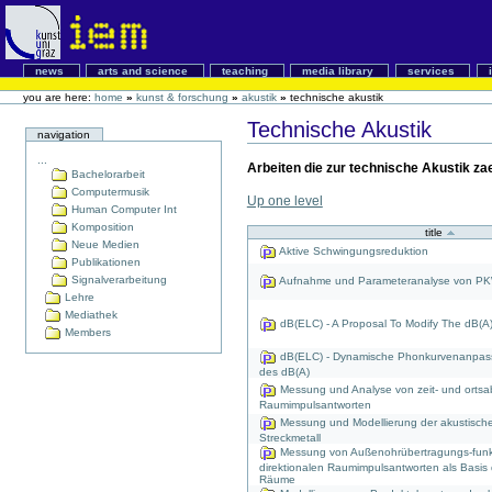
news
arts and science
teaching
media library
services
you are here:
home
»
kunst & forschung
»
akustik
»
technische akustik
Technische Akustik
navigation
...
Arbeiten die zur technische Akustik za
Bachelorarbeit
Computermusik
Up one level
Human Computer Int
Komposition
title
Neue Medien
Aktive Schwingungsreduktion
Publikationen
Signalverarbeitung
Aufnahme und Parameteranalyse von P
Lehre
Mediathek
dB(ELC) - A Proposal To Modify The dB(A
Members
dB(ELC) - Dynamische Phonkurvenanpass
des dB(A)
Messung und Analyse von zeit- und orts
Raumimpulsantworten
Messung und Modellierung der akustisch
Streckmetall
Messung von Außenohrübertragungs-funk
direktionalen Raumimpulsantworten als Basis d
Räume