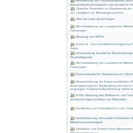
Modellierung von Produktakzeptanz durc
lebensmitteltechnologische und akustische P
Objektive Parameter zur Bestimmung der 
von Lästigkeit von Motorengeräuschen
Ultra low noise diesel engine
Wechselwirkung von Lautsprecher-Mikrof
Fahrzeugen
Messung von HRTFs
SonEnvir - Eine Sonifikationsumgebung fü
Daten
Untersuchung akustischer Beschreibungs
Haushaltsgeräte
Wechselwirkung von Lautsprecher-Mikrof
Fahrzeugen
Psychoakustische Optimierung von Haush
Messanordnung zur frequenzselektiven Be
richtungsbezogenen Bedämpfung der durch 
angeregten Körperschallausbreitung mittels Ac
In-Situ Messung des Reflexions- und Tra
akustische Eigenschaften von Materialien
Sonifikation von Simulationen in der Com
Synthetisierung monauraler Information fü
Mittelohrschwerhörigkeit
Simulation und Entwurf eines Messrohres
Mikrofonvermessung