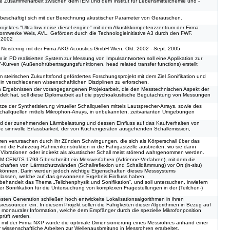
e Zusammenarbeit zwischen dem IEM und dem Institut für Lebensmittelchemie und -
 beschäftigt sich mit der Berechnung akustischer Parameter von Geräuschen.
rojektes "Ultra low noise diesel engine" mit dem Akustikkompetenzzentrum der Firma
ormwerke Wels, AVL. Gefördert durch die Technologieinitiative A3 durch den FWF.
. 2002
 Noisternig mit der Firma AKG Acoustics GmbH Wien, Okt. 2002 - Sept. 2005
in PD realisierten System zur Messung von Impulsantworten soll eine Applikation zur
urven (Außenohrübertragungsfunktionen, head related transfer functions) erstellt
m steirischen Zukunftsfond gefördertes Forschungsprojekt mit dem Ziel Sonifikation und
n verschiedenen wissenschaftlichen Disziplinen zu erforschen.
 Ergebnissen der vorangegangenen Projektarbeit, die den Messtechnischen Aspekt der
elt hat, soll diese Diplomarbeit auf die psychoakustische Begutachtung von Messungen
e der Synthetisierung virtueller Schallquellen mittels Lautsprecher-Arrays, sowie des
 Schallquellen mittels Mikrophon-Arrays, in unbekannten, zeitvarianten Umgebungen
nd der zunehmenden Lärmbelastung und dessen Einfluss auf das Kaufverhalten von
ne sinnvolle Erfassbarkeit, der von Küchengeräten ausgehenden Schallemission,
n verursachen durch ihr Zünden Schwingungen, die sich als Körperschall über das
nd die Fahrzeug-Rahmenkonstruktion in die Fahrgastzelle ausbreiten, wo sie dann
s Vibrationen oder indirekt als akustischer Schall meist störend wahrgenommen werden.
 CEN/TS 1793-5 beschreibt ein Messverfahren (Adrienne-Verfahren), mit dem die
chaften von Lärmschutzwänden (Schallreflexion und Schalldämmung) vor Ort (in-situ)
önnen. Darin werden jedoch wichtige Eigenschaften dieses Messsystems
elassen, welche auf das gewonnene Ergebnis Einfluss haben.
 behandelt das Thema „Teilchenphysik und Sonifikation“, und soll untersuchen, inwiefern
er Sonifikation für die Untersuchung von komplexen Fragestellungen in der (Teilchen-)
sten Generation schließen hoch entwickelte Lokalisationsalgorithmen in ihren
ressourcen ein. In diesem Projekt sollen die Fähigkeiten dieser Algorithmen in Bezug auf
g monauraler Information, welche dem Empfänger durch die spezielle Mikrofonposition
prüft werden.
mit der Firma NXP wurde die optimale Dimensionierung eines Messrohres anhand einer
r wissenschaftliche Arbeiten zur Wellenausbreitung in Messrohren erarbeitet.