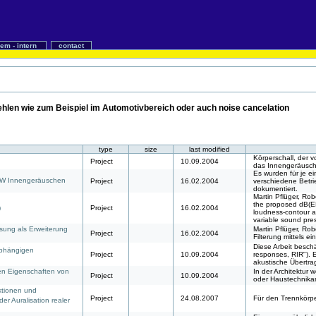
iem - intern
contact
ehlen wie zum Beispiel im Automotivbereich oder auch noise cancelation
type
size
last modified
Körperschall, der v
Project
10.09.2004
das Innengeräusch 
Es wurden für je e
KW Innengeräuschen
Project
16.02.2004
verschiedene Betri
dokumentiert.
Martin Pflüger, Rob
the proposed dB(ELC
)
Project
16.02.2004
loudness-contour a
variable sound pres
ung als Erweiterung
Martin Pflüger, Rob
Project
16.02.2004
Filterung mittels 
Diese Arbeit besch
abhängigen
Project
10.09.2004
responses, RIR"). E
akustische Übertra
en Eigenschaften von
In der Architektur 
Project
10.09.2004
oder Haustechnika
tionen und
Project
24.08.2007
Für den Trennkörpe
er Auralisation realer