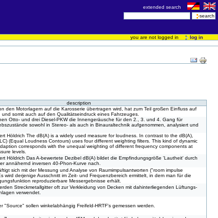
extended search
you are not logged in
log in
description
on den Motorlagern auf die Karosserie übertragen wird, hat zum Teil großen Einfluss auf
und somit auch auf den Qualitätseindruck eines Fahrzeuges.
inen Otto- und drei Diesel-PKW die Innengeräusche für den 2., 3. und 4. Gang für
ebszustände sowohl in Stereo- als auch in Binauraltechnik aufgenommen, analysiert und
ert Höldrich The dB(A) is a widely used measure for loudness. In contrast to the dB(A),
) (Equal Loudness Contours) uses four different weighting filters. This kind of dynamic
daption corresponds with the unequal weighting of different frequency components at
sure levels.
ert Höldrich Das A-bewertete Dezibel dB(A) bildet die Empfindungsgröße 'Lautheit' durch
einer annähernd inversen 40-Phon-Kurve nach.
äftigt sich mit der Messung und Analyse von Raumimpulsantworten ("room impulse
s wird derjenige Ausschnitt im Zeit- und Frequenzbereich ermittelt, in dem man für die
gungsfunktion reproduzierbare Messergebnisse erhält.
werden Streckmetallgitter oft zur Verkleidung von Decken mit dahinterliegenden Lüftungs-
nlagen verwendet.
r "Source" sollen winkelabhängig Freifeld-HRTF's gemessen werden.