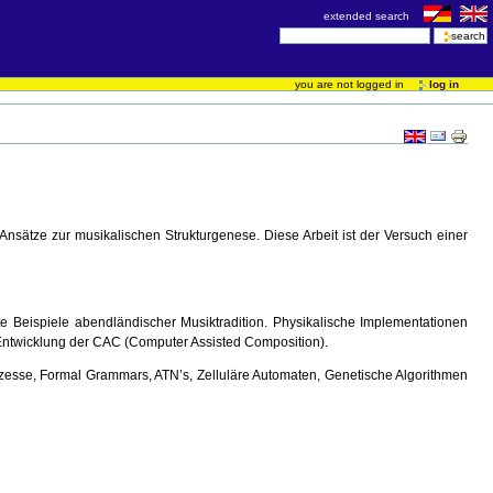
extended search
you are not logged in
log in
nsätze zur musikalischen Strukturgenese. Diese Arbeit ist der Versuch einer
te Beispiele abendländischer Musiktradition. Physikalische Implementationen
Entwicklung der CAC (Computer Assisted Composition).
ozesse, Formal Grammars, ATN’s, Zelluläre Automaten, Genetische Algorithmen