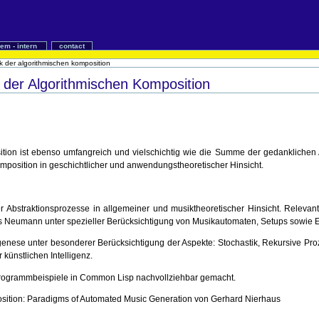
iem - intern
contact
ik der algorithmischen komposition
 der Algorithmischen Komposition
tion ist ebenso umfangreich und vielschichtig wie die Summe der gedanklichen A
mposition in geschichtlicher und anwendungstheoretischer Hinsicht.
r Abstraktionsprozesse in allgemeiner und musiktheoretischer Hinsicht. Relevan
bis Neumann unter spezieller Berücksichtigung von Musikautomaten, Setups sowie 
genese unter besonderer Berücksichtigung der Aspekte: Stochastik, Rekursive Pr
künstlichen Intelligenz.
rogrammbeispiele in Common Lisp nachvollziehbar gemacht.
osition: Paradigms of Automated Music Generation von Gerhard Nierhaus