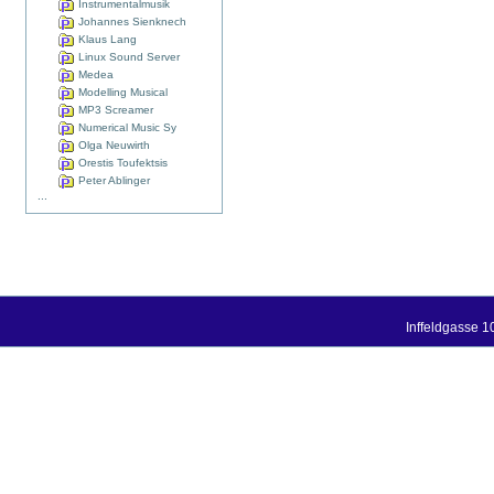
Instrumentalmusik
Johannes Sienknech
Klaus Lang
Linux Sound Server
Medea
Modelling Musical
MP3 Screamer
Numerical Music Sy
Olga Neuwirth
Orestis Toufektsis
Peter Ablinger
...
Inffeldgasse 1