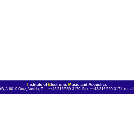
I
nstitute of
E
lectronic
M
usic and Acoustics
0/3, A-8010 Graz, Austria; Tel.: ++43/316/389-3170, Fax: ++43/316/389-3171;
e-mail