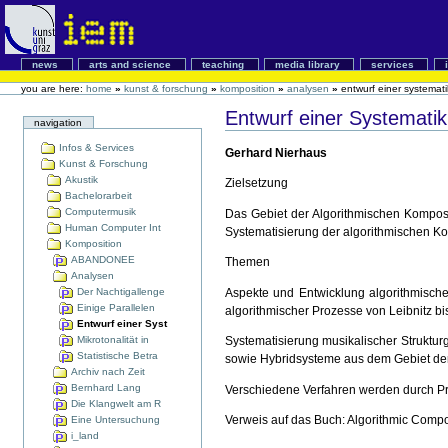
news
arts and science
teaching
media library
services
you are here:
home
»
kunst & forschung
»
komposition
»
analysen
»
entwurf einer systemat
Entwurf einer Systematik
navigation
Infos & Services
Gerhard Nierhaus
Kunst & Forschung
Akustik
Zielsetzung
Bachelorarbeit
Computermusik
Das Gebiet der Algorithmischen Komposi
Human Computer Int
Systematisierung der algorithmischen Ko
Komposition
ABANDONEE
Themen
Analysen
Der Nachtigallenge
Aspekte und Entwicklung algorithmische
Einige Parallelen
algorithmischer Prozesse von Leibnitz 
Entwurf einer Syst
Mikrotonalität in
Systematisierung musikalischer Struktur
Statistische Betra
sowie Hybridsysteme aus dem Gebiet der 
Archiv nach Zeit
Bernhard Lang
Verschiedene Verfahren werden durch P
Die Klangwelt am R
Verweis auf das Buch: Algorithmic Comp
Eine Untersuchung
i_land