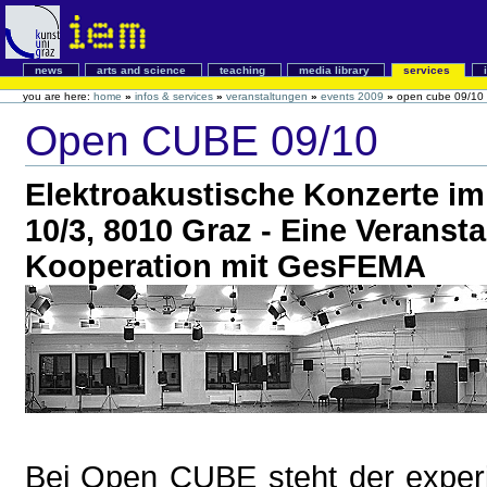
news
arts and science
teaching
media library
services
you are here:
home
»
infos & services
»
veranstaltungen
»
events 2009
»
open cube 09/10
Open CUBE 09/10
Elektroakustische Konzerte im
10/3, 8010 Graz - Eine Veranst
Kooperation mit GesFEMA
Bei Open CUBE steht der experi