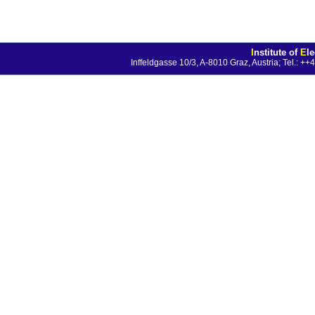
I
nstitute of
E
l
Inffeldgasse 10/3, A-8010 Graz, Austria; Tel.: 