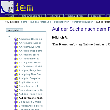
news
arts and science
teaching
media library
services
you are here:
home
»
kunst & forschung
»
publikationen
»
veröffentlichungen
»
auf der su
Auf der Suche nach dem 
navigation
...
Höldrich R.
Ambisonic Decoding
An Accurate Signal
"Das Rauschen", Hrsg. Sabine Sanio und C
An Alternative Amb
An Ambisonics Form
An Auditory 3D Fil
An Introduction to
An Objective Model
An Optimized Model
Analyse, Resynthes
Analysing Time Ser
Analysis, Resynthe
Application of a t
Audio Interface fo
Audio-Augmented Re
Auf den Pfaden des
Auf der Suche nach
Binaurale 3-D Wied
Broadband Noise Re
Capturing the radi