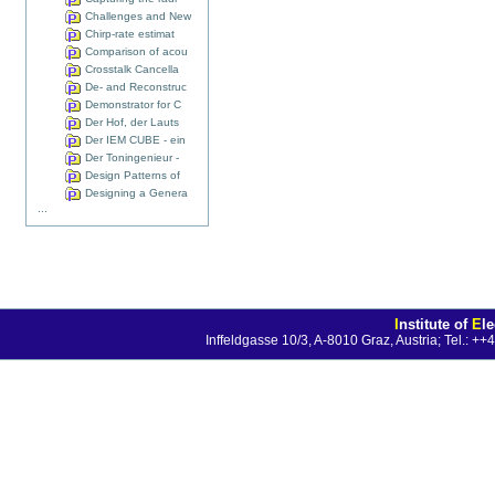
Challenges and New
Chirp-rate estimat
Comparison of acou
Crosstalk Cancella
De- and Reconstruc
Demonstrator for C
Der Hof, der Lauts
Der IEM CUBE - ein
Der Toningenieur -
Design Patterns of
Designing a Genera
...
I
nstitute of
E
l
Inffeldgasse 10/3, A-8010 Graz, Austria; Tel.: 